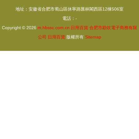
示
展示
地址：安徽省合肥市蜀山區休寧路匯林閣西區12棟506室
電話：-
Copyright © 2026
m.hbssc.com.cn
日用百貨
合肥市勘吹電子商務有限
公司
日用百貨
版權所有
Sitemap
感谢您访问我们的网站，您可能还对以下资源感兴趣：