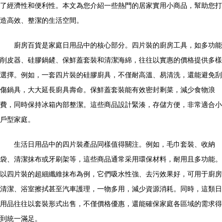
了經濟性和便利性。本文為您介紹一些熱門的居家實用小商品，幫助您打
造高效、整潔的生活空間。
廚房百貨是家庭日用品中的核心部分。四片裝的廚房工具，如多功能
削皮器、硅膠鍋鏟、保鮮蓋套裝和清潔海綿，往往以實惠的價格提供多樣
選擇。例如，一套四片裝的硅膠廚具，不僅耐高溫、易清洗，還能避免刮
傷鍋具，大大延長廚具壽命。保鮮蓋套裝能有效密封剩菜，減少食物浪
費，同時保持冰箱內部整潔。這些商品設計緊湊，存儲方便，非常適合小
戶型家庭。
生活日用品中的四片裝產品同樣值得關注。例如，毛巾套裝、收納
袋、清潔抹布或牙刷架等，這些商品通常采用環保材料，耐用且多功能。
以四片裝的超細纖維抹布為例，它們吸水性強、去污效果好，可用于廚房
清潔、浴室擦拭甚至汽車護理，一物多用，減少資源消耗。同時，這類日
用品往往以套裝形式出售，不僅價格優惠，還能確保家庭各區域的需求得
到統一滿足。