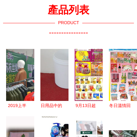
產品列表
PRODUCT
----------------
2019上半
日用品中的
9月13日超
冬日溫情回
年展會熱浪
塑料 創新
市海報 | 日
饋，日用百
日用百貨展
與環保的日
用百貨精
貨全場大減
區人潮涌動
用百貨新篇
選，溫馨生
價