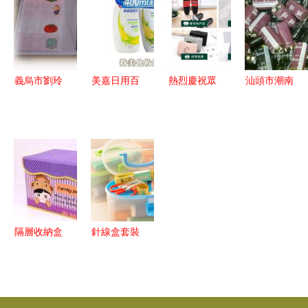
盛況回顧
章
活觸手可及
義烏市劉玲
美嘉日用百
熱烈慶祝眾
汕頭市潮南
日用百貨商
貨最新產品
新品牌強勢
區仙城隆盛
行 簿本冊
介紹與產品
入駐時代廣
日用百貨經
產品系列一
信息一覽
場，隆重招
營部產品介
覽
商開啟全新
紹
商業篇章
隔層收納盒
針線盒套裝
批發采購指
工具 選購
南 價格參
指南、價格
考與圖片展
解析與圖片